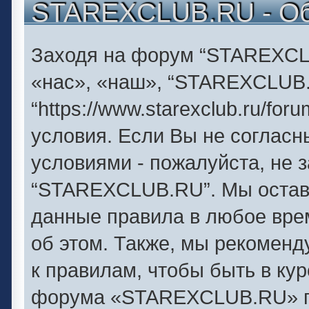
STAREXCLUB.RU - О
Заходя на форум “STAREXCL
«нас», «наш», “STAREXCLUB
“https://www.starexclub.ru/f
условия. Если Вы не согласн
условиями - пожалуйста, не 
“STAREXCLUB.RU”. Мы оставл
данные правила в любое вре
об этом. Также, мы рекомен
к правилам, чтобы быть в ку
форума «STAREXCLUB.RU» п