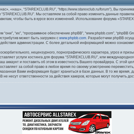
», «наш», “STAREXCLUB.RU”, “https://www.starexclub.ru/forum”), Вы приним
м “STAREXCLUB.RU”. Мы оставляем за собой право изменить данные правила 
равилам, чтобы быть в курсе всех изменений. Использование форума «STAR
они”, “их”, “программное обеспечение phpBB”, “www.phpbb.com”, “phpBB Gro
Дистрибутив может быть загружен с
www.phpbb.com
. Разработчики phpBB осущ
 действия администрации. С более детальной информацией можно ознакоми
скорбительного, нецензурного, порнографического характера, угроз и призы
ставляет услуги хостинга для форума “STAREXCLUB.RU”, или международног
 аккаунт и поставить об этом в известность Вашего провайдера. С этой це
ставляет за собой право в любое время по своему усмотрению переместить, 
я указанная Вами информация будет храниться в базе данных. В то же время,
не несут ответственности за действия хакеров, которые могут получить дос