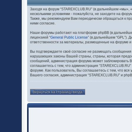
Заходя на форум “STAREXCLUB.RU” (в дальнейшем «мы», «нас
несколькими условиями - пожалуйста, не заходите на фору
Также, мы рекомендуем Вам периодически обращаться к п
ними согласие.
Наши форумы работают на платформе phpBB (в дальнейшем “
лицензией “
General Public License
” (в дальнейшем “GPL”). 
ответственности за материалы, размещенные на форуме и
Вы подтверждаете своё согласие не размещать сообщения о
нарушаюших законы Вашей страны, страны, которая предо
сообщений, администрация форума может заблокировать Ваш
соглашаетесь с тем, что администрация “STAREXCLUB.RU” о
форуме. Как пользователь, Вы соглашаетесь с тем, что вс
Вашего согласия, администрация “STAREXCLUB.RU” и phpBB 
Вернуться на страницу входа