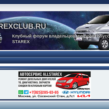
REXCLUB.RU
Клубный форум владельцев микроавтобусо
STAREX