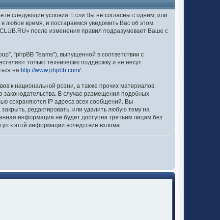
аете следующие условия. Если Вы не согласны с одним, или
в любое время, и постараемся уведомить Вас об этом.
EXCLUB.RU» после изменения правил подразумевает Ваше с
up”, “phpBB Teams”), выпущенной в соответствии с
ествляют только техническю поддержку и не несут
ться на
http://www.phpbb.com/
.
вов к национальной розни, а также прочих материалов,
о законодательства. В случае размещения подобных
лью сохраняются IP адреса всех сообщений. Вы
закрыть, редактировать, или удалить любую тему на
 данная информация не будет доступна третьим лицам без
туп к этой информации вследствие взлома.