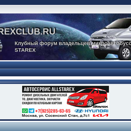
REXCLUB.RU
Клубный форум владельцев микроавтобусо
STAREX