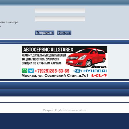
его в центре
и.
Старекс Клуб
www.starexclub.ru