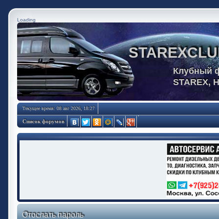
Loading
STAREXCLU
Клубный 
STAREX, 
Текущее время: 08 авг 2026, 18:27
Список форумов
Отослать пароль