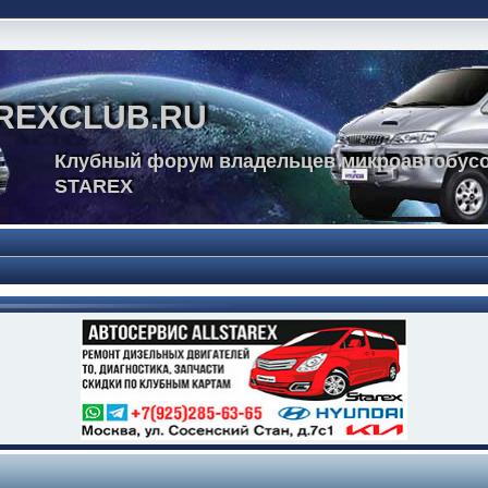
REXCLUB.RU
Клубный форум владельцев микроавтобусо
STAREX