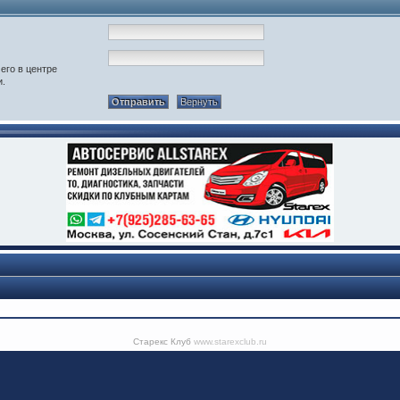
его в центре
и.
Старекс Клуб
www.starexclub.ru