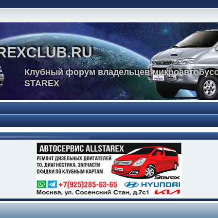
REXCLUB.RU
Клубный форум владельцев микроавтобусо
STAREX