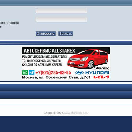
его в центре
и.
Старекс Клуб
www.starexclub.ru