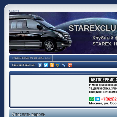
Loading
STAREXCLU
Клубный 
STAREX, 
Текущее время: 09 авг 2026, 07:32
Список форумов
Отослать пароль