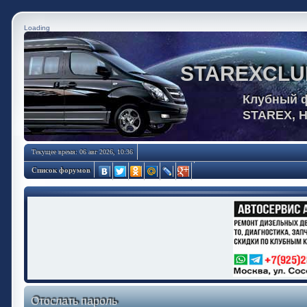
Loading
STAREXCLU
Клубный 
STAREX, 
Текущее время: 06 авг 2026, 10:36
Список форумов
Отослать пароль