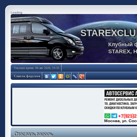
Loading
STAREXCLU
Клубный 
STAREX, 
Текущее время: 06 авг 2026, 19:33
Список форумов
Отослать пароль