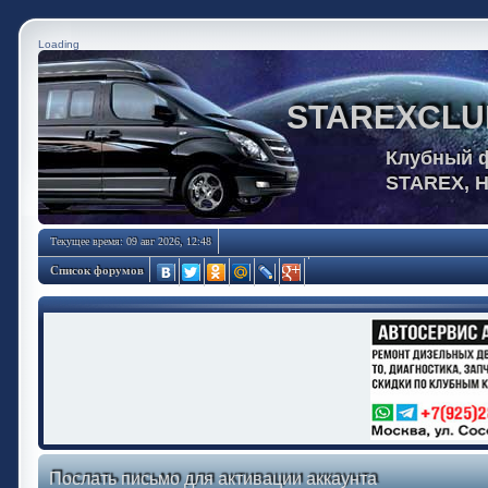
Loading
STAREXCLU
Клубный 
STAREX, 
Текущее время: 09 авг 2026, 12:48
Список форумов
Послать письмо для активации аккаунта