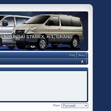
в HYUNDAI STAREX, H-1, GRAND
FAQ
Вход
Язык: