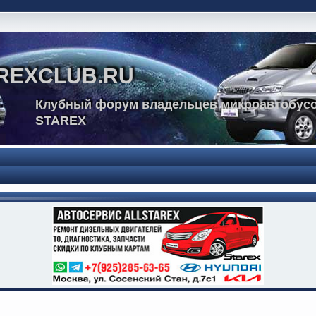
REXCLUB.RU
Клубный форум владельцев микроавтобусо
STAREX