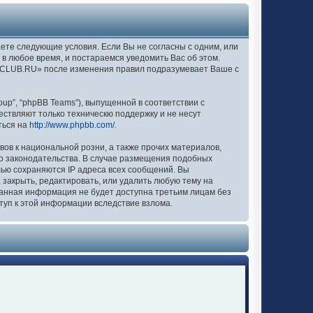
аете следующие условия. Если Вы не согласны с одним, или
в любое время, и постараемся уведомить Вас об этом.
EXCLUB.RU» после изменения правил подразумевает Ваше с
up”, “phpBB Teams”), выпущенной в соответствии с
ествляют только техническю поддержку и не несут
ться на
http://www.phpbb.com/
.
вов к национальной розни, а также прочих материалов,
о законодательства. В случае размещения подобных
лью сохраняются IP адреса всех сообщений. Вы
закрыть, редактировать, или удалить любую тему на
 данная информация не будет доступна третьим лицам без
туп к этой информации вследствие взлома.