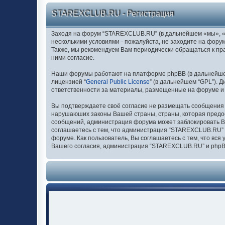
STAREXCLUB.RU - Регистрация
Заходя на форум “STAREXCLUB.RU” (в дальнейшем «мы», «нас
несколькими условиями - пожалуйста, не заходите на фору
Также, мы рекомендуем Вам периодически обращаться к п
ними согласие.
Наши форумы работают на платформе phpBB (в дальнейшем “
лицензией “
General Public License
” (в дальнейшем “GPL”). 
ответственности за материалы, размещенные на форуме и
Вы подтверждаете своё согласие не размещать сообщения о
нарушаюших законы Вашей страны, страны, которая предо
сообщений, администрация форума может заблокировать Ваш
соглашаетесь с тем, что администрация “STAREXCLUB.RU” о
форуме. Как пользователь, Вы соглашаетесь с тем, что вс
Вашего согласия, администрация “STAREXCLUB.RU” и phpBB 