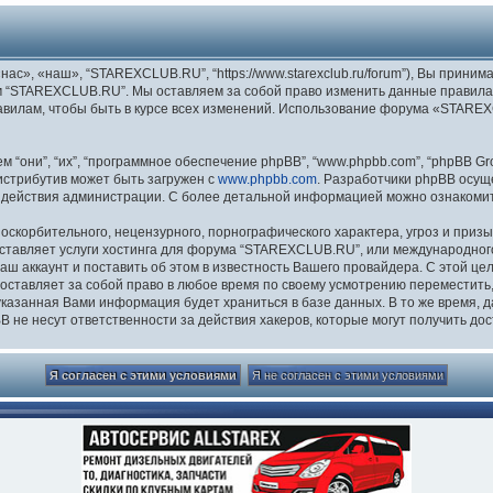
», «наш», “STAREXCLUB.RU”, “https://www.starexclub.ru/forum”), Вы приним
м “STAREXCLUB.RU”. Мы оставляем за собой право изменить данные правила 
равилам, чтобы быть в курсе всех изменений. Использование форума «STAR
они”, “их”, “программное обеспечение phpBB”, “www.phpbb.com”, “phpBB Gro
Дистрибутив может быть загружен с
www.phpbb.com
. Разработчики phpBB осущ
 действия администрации. С более детальной информацией можно ознакоми
скорбительного, нецензурного, порнографического характера, угроз и призы
ставляет услуги хостинга для форума “STAREXCLUB.RU”, или международног
 аккаунт и поставить об этом в известность Вашего провайдера. С этой це
ставляет за собой право в любое время по своему усмотрению переместить, 
я указанная Вами информация будет храниться в базе данных. В то же время,
не несут ответственности за действия хакеров, которые могут получить дос