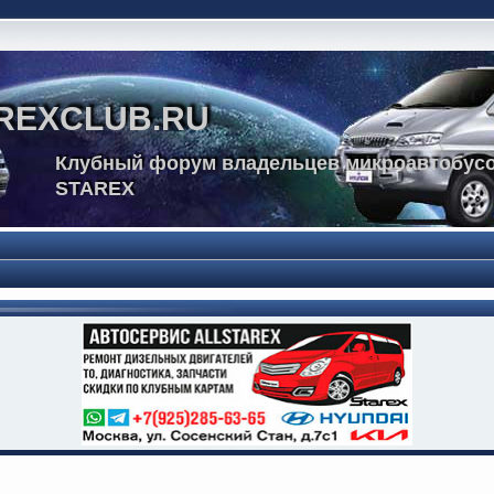
REXCLUB.RU
Клубный форум владельцев микроавтобусо
STAREX