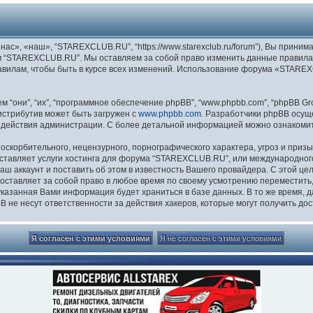
», «наш», “STAREXCLUB.RU”, “https://www.starexclub.ru/forum”), Вы приним
м “STAREXCLUB.RU”. Мы оставляем за собой право изменить данные правила 
равилам, чтобы быть в курсе всех изменений. Использование форума «STAR
они”, “их”, “программное обеспечение phpBB”, “www.phpbb.com”, “phpBB Gro
Дистрибутив может быть загружен с
www.phpbb.com
. Разработчики phpBB осущ
 действия администрации. С более детальной информацией можно ознакоми
скорбительного, нецензурного, порнографического характера, угроз и призы
ставляет услуги хостинга для форума “STAREXCLUB.RU”, или международног
 аккаунт и поставить об этом в известность Вашего провайдера. С этой це
ставляет за собой право в любое время по своему усмотрению переместить, 
я указанная Вами информация будет храниться в базе данных. В то же время,
не несут ответственности за действия хакеров, которые могут получить дос