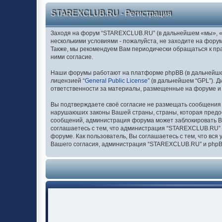
STAREXCLUB.RU - Регистрация
Заходя на форум “STAREXCLUB.RU” (в дальнейшем «мы», «нас
несколькими условиями - пожалуйста, не заходите на фору
Также, мы рекомендуем Вам периодически обращаться к п
ними согласие.
Наши форумы работают на платформе phpBB (в дальнейшем “
лицензией “
General Public License
” (в дальнейшем “GPL”). 
ответственности за материалы, размещенные на форуме и
Вы подтверждаете своё согласие не размещать сообщения о
нарушаюших законы Вашей страны, страны, которая предо
сообщений, администрация форума может заблокировать Ваш
соглашаетесь с тем, что администрация “STAREXCLUB.RU” о
форуме. Как пользователь, Вы соглашаетесь с тем, что вс
Вашего согласия, администрация “STAREXCLUB.RU” и phpBB 