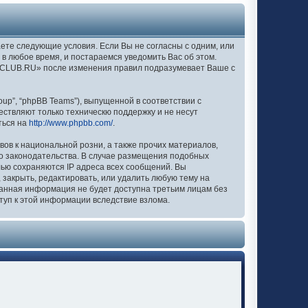
аете следующие условия. Если Вы не согласны с одним, или
в любое время, и постараемся уведомить Вас об этом.
EXCLUB.RU» после изменения правил подразумевает Ваше с
up”, “phpBB Teams”), выпущенной в соответствии с
ествляют только техническю поддержку и не несут
ться на
http://www.phpbb.com/
.
вов к национальной розни, а также прочих материалов,
о законодательства. В случае размещения подобных
лью сохраняются IP адреса всех сообщений. Вы
закрыть, редактировать, или удалить любую тему на
 данная информация не будет доступна третьим лицам без
туп к этой информации вследствие взлома.