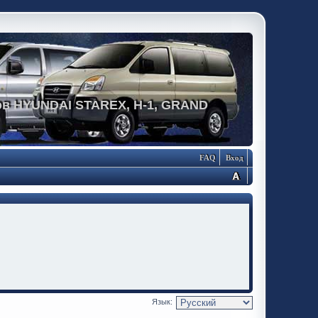
в HYUNDAI STAREX, H-1, GRAND
FAQ
Вход
Язык: