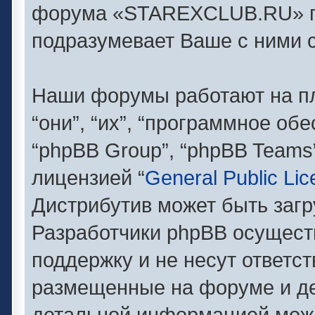
форума «STAREXCLUB.RU» п
подразумевает Ваше с ними с
Наши форумы работают на п
“они”, “их”, “программное об
“phpBB Group”, “phpBB Teams
лицензией “
General Public Li
Дистрибутив может быть заг
Разработчики phpBB осущест
поддержку и не несут ответс
размещенные на форуме и де
детальной информацией можн