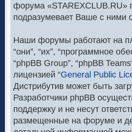
форума «STAREXCLUB.RU» п
подразумевает Ваше с ними с
Наши форумы работают на п
“они”, “их”, “программное об
“phpBB Group”, “phpBB Teams
лицензией “
General Public Li
Дистрибутив может быть заг
Разработчики phpBB осущест
поддержку и не несут ответс
размещенные на форуме и де
детальной информацией можн