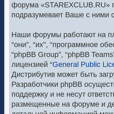
форума «STAREXCLUB.RU» п
подразумевает Ваше с ними с
Наши форумы работают на п
“они”, “их”, “программное об
“phpBB Group”, “phpBB Teams
лицензией “
General Public Li
Дистрибутив может быть заг
Разработчики phpBB осущест
поддержку и не несут ответс
размещенные на форуме и де
детальной информацией можн