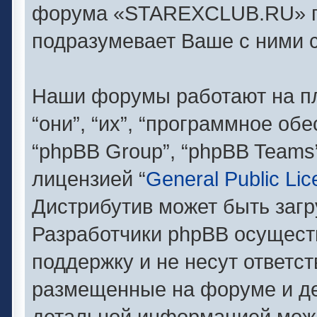
форума «STAREXCLUB.RU» п
подразумевает Ваше с ними с
Наши форумы работают на п
“они”, “их”, “программное об
“phpBB Group”, “phpBB Teams
лицензией “
General Public Li
Дистрибутив может быть заг
Разработчики phpBB осущест
поддержку и не несут ответс
размещенные на форуме и де
детальной информацией можн