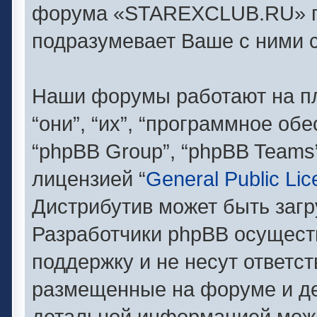
форума «STAREXCLUB.RU» п
подразумевает Ваше с ними с
Наши форумы работают на п
“они”, “их”, “программное об
“phpBB Group”, “phpBB Teams
лицензией “
General Public Li
Дистрибутив может быть заг
Разработчики phpBB осущест
поддержку и не несут ответс
размещенные на форуме и де
детальной информацией можн