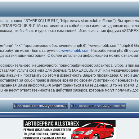
», «наш», “STAREXCLUB.RU”, “https://www.starexclub.ru/forum”), Вы приним
м “STAREXCLUB.RU”. Мы оставляем за собой право изменить данные правила 
равилам, чтобы быть в курсе всех изменений. Использование форума «STAR
они”, “их”, “программное обеспечение phpBB”, “www.phpbb.com”, “phpBB Gro
Дистрибутив может быть загружен с
www.phpbb.com
. Разработчики phpBB осущ
 действия администрации. С более детальной информацией можно ознакоми
скорбительного, нецензурного, порнографического характера, угроз и призы
ставляет услуги хостинга для форума “STAREXCLUB.RU”, или международног
 аккаунт и поставить об этом в известность Вашего провайдера. С этой це
ставляет за собой право в любое время по своему усмотрению переместить, 
я указанная Вами информация будет храниться в базе данных. В то же время,
не несут ответственности за действия хакеров, которые могут получить дос