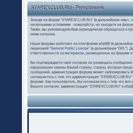
STAREXCLUB.RU - Регистрация
Заходя на форум “STAREXCLUB.RU” (в дальнейшем «мы», «нас
несколькими условиями - пожалуйста, не заходите на фору
Также, мы рекомендуем Вам периодически обращаться к п
ними согласие.
Наши форумы работают на платформе phpBB (в дальнейшем “
лицензией “
General Public License
” (в дальнейшем “GPL”). 
ответственности за материалы, размещенные на форуме и
Вы подтверждаете своё согласие не размещать сообщения о
нарушаюших законы Вашей страны, страны, которая предо
сообщений, администрация форума может заблокировать Ваш
соглашаетесь с тем, что администрация “STAREXCLUB.RU” о
форуме. Как пользователь, Вы соглашаетесь с тем, что вс
Вашего согласия, администрация “STAREXCLUB.RU” и phpBB 