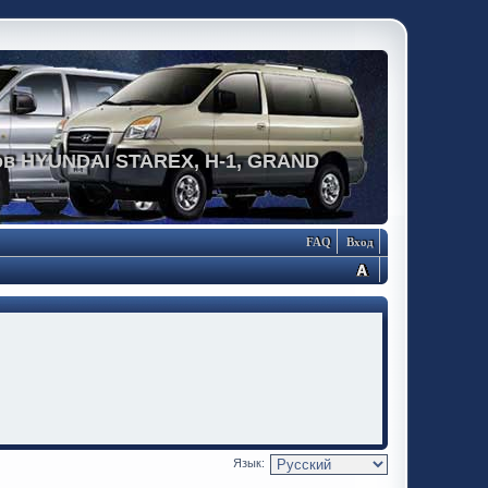
в HYUNDAI STAREX, H-1, GRAND
FAQ
Вход
Язык: