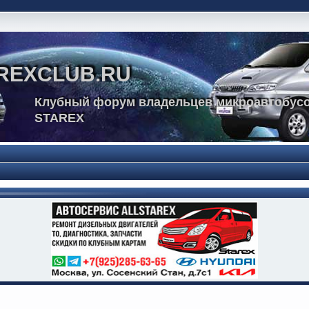
REXCLUB.RU
Клубный форум владельцев микроавтобусо
STAREX