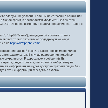
аете следующие условия. Если Вы не согласны с одним, или
в любое время, и постараемся уведомить Вас об этом.
EXCLUB.RU» после изменения правил подразумевает Ваше с
up”, “phpBB Teams”), выпущенной в соответствии с
ествляют только техническю поддержку и не несут
ться на
http://www.phpbb.com/
.
вов к национальной розни, а также прочих материалов,
о законодательства. В случае размещения подобных
лью сохраняются IP адреса всех сообщений. Вы
закрыть, редактировать, или удалить любую тему на
 данная информация не будет доступна третьим лицам без
туп к этой информации вследствие взлома.