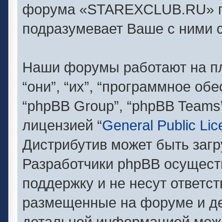
форума «STAREXCLUB.RU» п
подразумевает Ваше с ними с
Наши форумы работают на п
“они”, “их”, “программное об
“phpBB Group”, “phpBB Teams
лицензией “
General Public Li
Дистрибутив может быть заг
Разработчики phpBB осущест
поддержку и не несут ответс
размещенные на форуме и де
детальной информацией можн