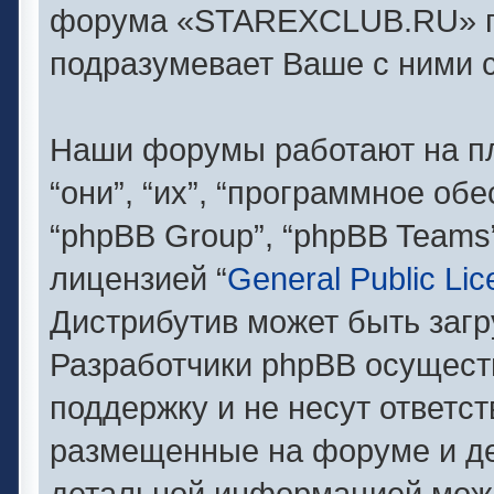
форума «STAREXCLUB.RU» п
подразумевает Ваше с ними с
Наши форумы работают на п
“они”, “их”, “программное об
“phpBB Group”, “phpBB Teams
лицензией “
General Public Li
Дистрибутив может быть заг
Разработчики phpBB осущест
поддержку и не несут ответс
размещенные на форуме и де
детальной информацией можн