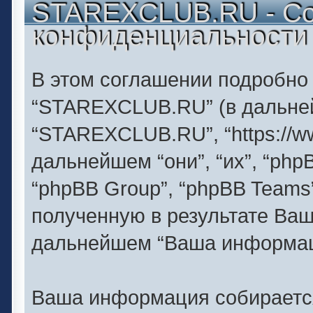
STAREXCLUB.RU - Со
конфиденциальности
В этом соглашении подробно
“STAREXCLUB.RU” (в дальнейш
“STAREXCLUB.RU”, “https://ww
дальнейшем “они”, “их”, “php
“phpBB Group”, “phpBB Team
полученную в результате Ва
дальнейшем “Ваша информац
Ваша информация собирается