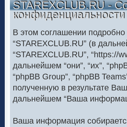
STAREXCLUB.RU - Со
конфиденциальности
В этом соглашении подробно
“STAREXCLUB.RU” (в дальнейш
“STAREXCLUB.RU”, “https://ww
дальнейшем “они”, “их”, “php
“phpBB Group”, “phpBB Team
полученную в результате Ва
дальнейшем “Ваша информац
Ваша информация собирается