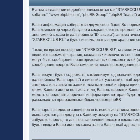
В этом соглашении подробно описывается как “STAREXCLUB.RU
software”, “www.phpbb.com”, “phpBB Group”, “phpBB Teams
Ваша информация собирается двумя способами. Во-первых,
Ваш компьютер через браузер и сохраняются во временных
анонимной сессии (в дальнейшем “ID сессии”), автоматиче
“STAREXCLUB.RU” и будет использоваться для хранения сп
Также, во время посещения “STAREXCLUB.RU”, мы можем соз
является просмотр страниц, созданных исключительно пр
могут быть сообщения неавторизованных пользователей (в
соообщения, коорые Вы разместили после прохождения пр
Ваш аккаунт будет содержать, как минимум, однозначно ид
дальнейшем “Ваш пароль”) и личный актуальный e-mail ад
законодательством по защите компьютерной информации с
кроме Вашего имени пользователя, Вашего пароля и Вашег
можете определить перечень информации, которая будет до
рассылаются программным обеспечением phpBB.
Ваш пароль надежно зашифрован (с использованием односто
используется для доступа к Вашему аккаунту на “STAREXCLU
забудете пароль, то для восстановления можете воспольз
будет ввести Ваше имя пользователя и Ваш e-mail адрес, п