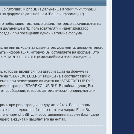
b.ru/forum”) и phpBB (в дальнейшем “они”, “их”, “phpBB
ия на форуме (в дальнейшем “Ваша информация”).
то небольшие текстовые файлы, которые закачиваются на
в дальнейшем “ID пользователя”) и идентификатор
 создан при посещении одной из тем на форума
 но они выходят за рамки этого документа, целью которого
ыть информация, которую Вы оставляете на форуме. Это
на “STAREXCLUB.RU” (в дальнейшем “Ваш аккаунт”) и
ь, который вводится при авторизации на форуме (в
нте на “STAREXCLUB.RU” защищена в соответствии с
емая при регистрации аккаунта на “STAREXCLUB.RU”,
администрации “STAREXCLUB.RU”. В любом случае, Вы
я от сообщений, которые автоматически генерируются и
оль при регистрации на других сайтах. Ваш пароль
ствах не предоставляйте его третьим лицам. Если Вы
еспечением phpBB. Для восстановления пароля Вам нужно
его аккаунта и вышлет его на e-mail.