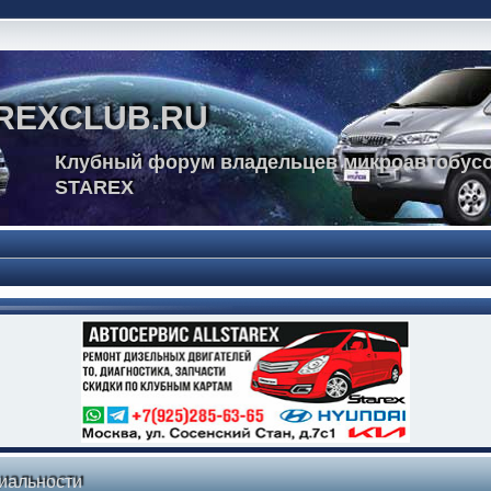
REXCLUB.RU
Клубный форум владельцев микроавтобусо
STAREX
иальности