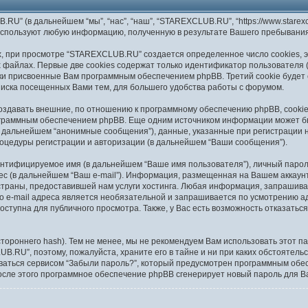
” (в дальнейшем “мы”, “нас”, “наш”, “STAREXCLUB.RU”, “https://www.starexclu
”) используют любую информацию, полученную в результате Вашего пребыван
 при просмотре “STAREXCLUB.RU” создается определенное число cookies, э
 файлах. Первые две cookies содержат только идентификатор пользователя (
ски присвоенные Вам программным обеспечением phpBB. Третий cookie будет
иска посещенных Вами тем, для большего удобства работы с форумом.
давать внешние, по отношению к программному обеспечению phpBB, cookies,
ограммным обеспечением phpBB. Еще одним источником информации может б
 дальнейшем “анонимные сообщения”), данные, указанные при регистрации 
оцедуры регистрации и авторизации (в дальнейшем “Ваши сообщения”).
ентифицируемое имя (в дальнейшем “Ваше имя пользователя”), личный парол
рес (в дальнейшем “Ваш e-mail”). Информация, размещенная на Вашем аккау
траны, предоставившей нам услуги хостинга. Любая информация, запрашива
о e-mail адреса является необязательной и запрашивается по усмотрению 
ступна для публичного просмотра. Также, у Вас есть возможность отказатьс
роннего hash). Тем не менее, мы не рекомендуем Вам использовать этот пар
B.RU”, поэтому, пожалуйста, храните его в тайне и ни при каких обстоятель
оваться сервисом “Забыли пароль?”, который предусмотрен программным об
осле этого программное обеспечение phpBB сгенерирует новый пароль для Ваш