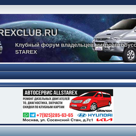
REXCLUB.RU
Клубный форум владельцев микроавтобусо
STAREX