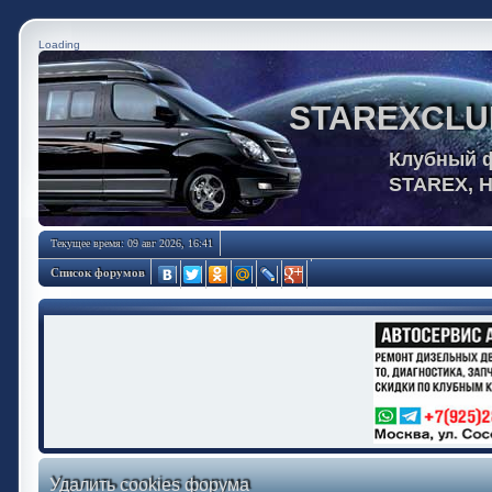
Loading
STAREXCLU
Клубный 
STAREX, 
Текущее время: 09 авг 2026, 16:41
Список форумов
Удалить cookies форума