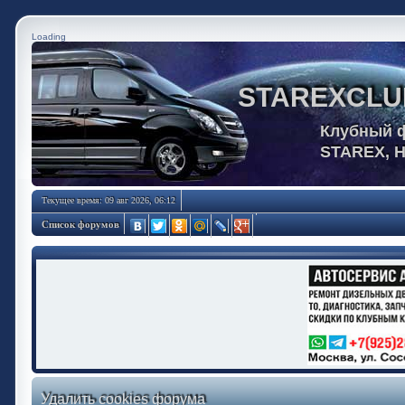
Loading
STAREXCLU
Клубный 
STAREX, 
Текущее время: 09 авг 2026, 06:12
Список форумов
Удалить cookies форума