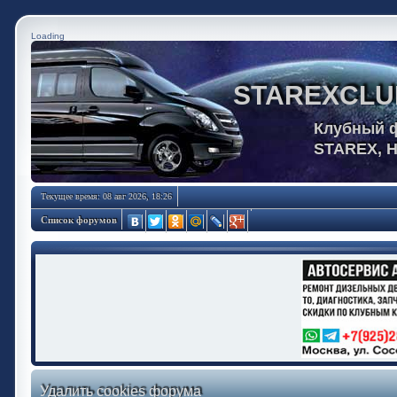
Loading
STAREXCLU
Клубный 
STAREX, 
Текущее время: 08 авг 2026, 18:26
Список форумов
Удалить cookies форума