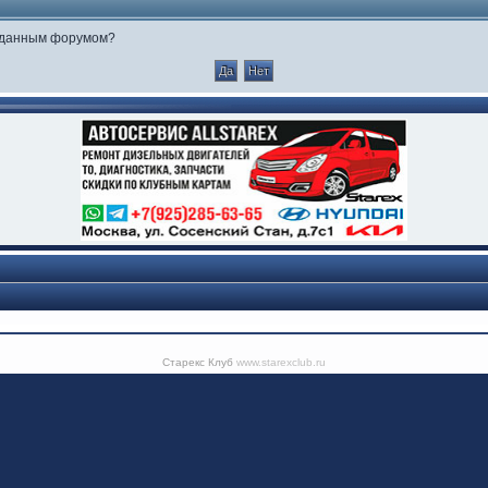
е данным форумом?
Старекс Клуб
www.starexclub.ru