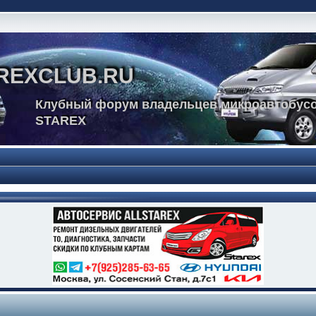
REXCLUB.RU
Клубный форум владельцев микроавтобусо
STAREX