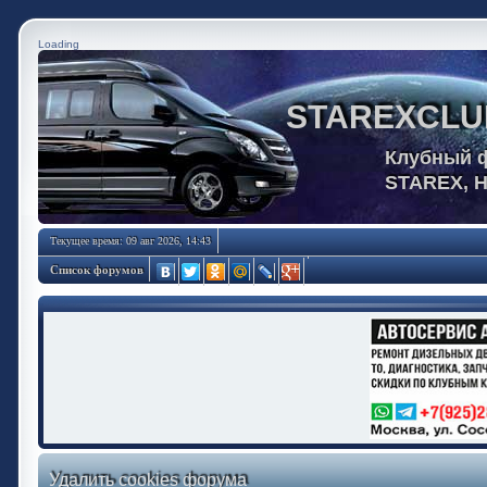
Loading
STAREXCLU
Клубный 
STAREX, 
Текущее время: 09 авг 2026, 14:43
Список форумов
Удалить cookies форума