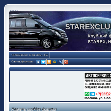
Loading
STAREXCLU
Клубный 
STAREX, 
Текущее время: 09 авг 2026, 18:56
Список форумов
Удалить cookies форума