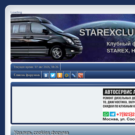
Loading
STAREXCLU
Клубный 
STAREX, 
Текущее время: 07 авг 2026, 08:26
Список форумов
Удалить cookies форума