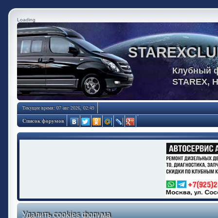
Loading
STAREXCLU
Клубный 
STAREX, 
Текущее время: 07 авг 2026, 02:49
Список форумов
Удалить cookies форума