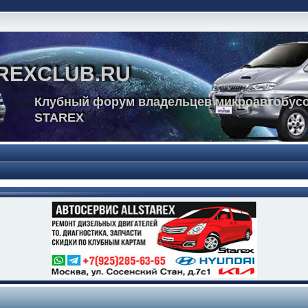
REXCLUB.RU
Клубный форум владельцев микроавтобусо
STAREX