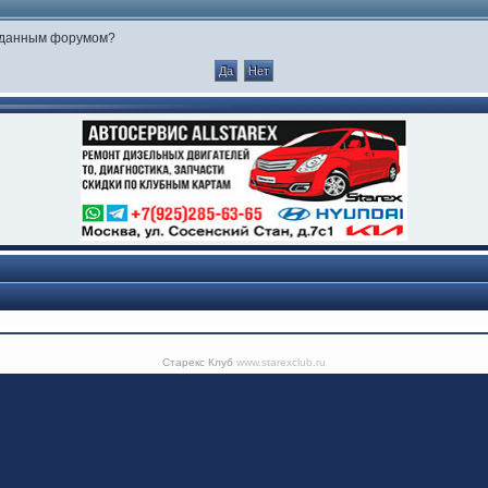
е данным форумом?
Старекс Клуб
www.starexclub.ru