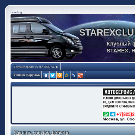
Loading
STAREXCLU
Клубный 
STAREX, 
Текущее время: 10 авг 2026, 06:41
Список форумов
Удалить cookies форума