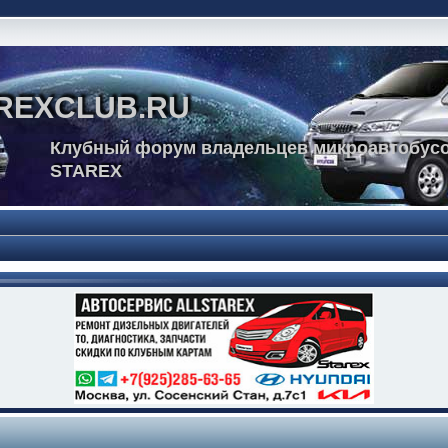
REXCLUB.RU
Клубный форум владельцев микроавтобусо
STAREX