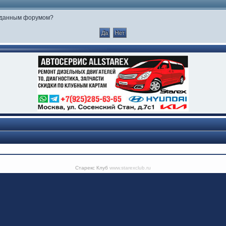
е данным форумом?
Старекс Клуб
www.starexclub.ru