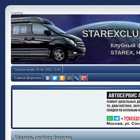
Loading
STAREXCLU
Клубный 
STAREX, 
Текущее время: 09 авг 2026, 12:46
Список форумов
Удалить cookies форума