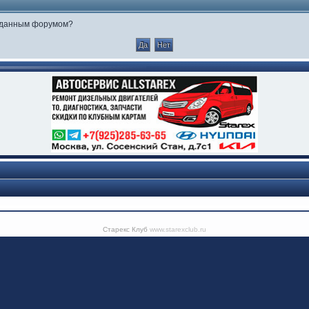
е данным форумом?
Старекс Клуб
www.starexclub.ru