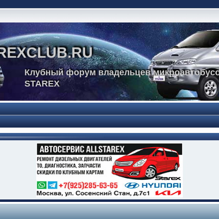
REXCLUB.RU
Клубный форум владельцев микроавтобусо
STAREX