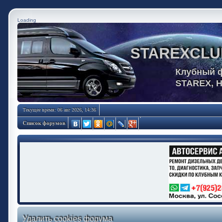
Loading
STAREXCLU
Клубный 
STAREX, 
Текущее время: 06 авг 2026, 14:36
Список форумов
Удалить cookies форума