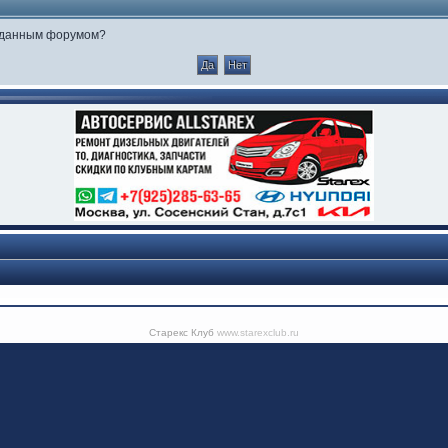
е данным форумом?
Старекс Клуб
www.starexclub.ru