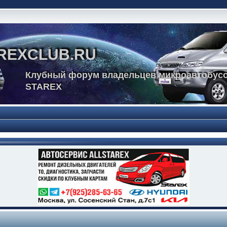
REXCLUB.RU
Клубный форум владельцев микроавтобусо
STAREX