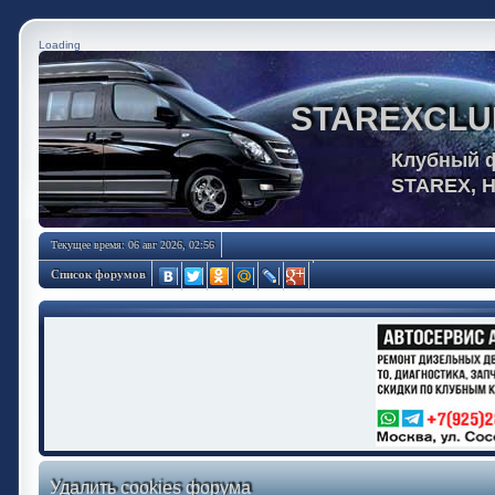
Loading
STAREXCLU
Клубный 
STAREX, 
Текущее время: 06 авг 2026, 02:56
Список форумов
Удалить cookies форума