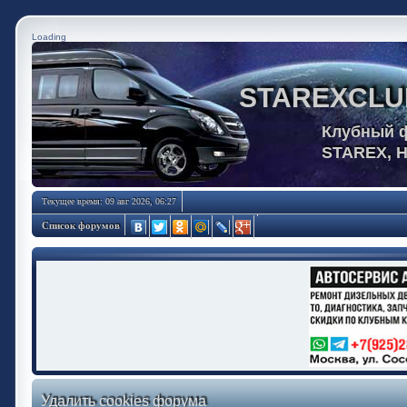
Loading
STAREXCLU
Клубный 
STAREX, 
Текущее время: 09 авг 2026, 06:27
Список форумов
Удалить cookies форума