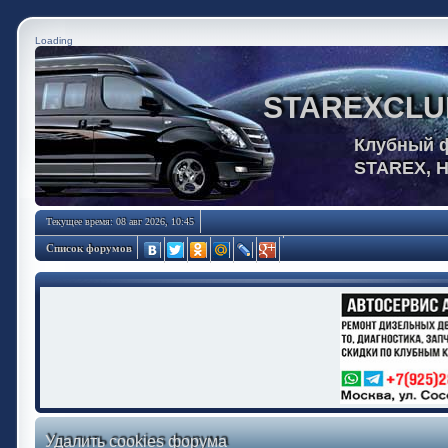
Loading
STAREXCLU
Клубный 
STAREX, 
Текущее время: 08 авг 2026, 10:45
Список форумов
Удалить cookies форума