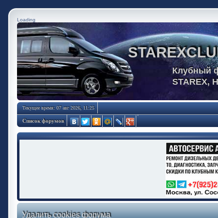
Loading
STAREXCLU
Клубный 
STAREX, 
Текущее время: 07 авг 2026, 11:25
Список форумов
Удалить cookies форума