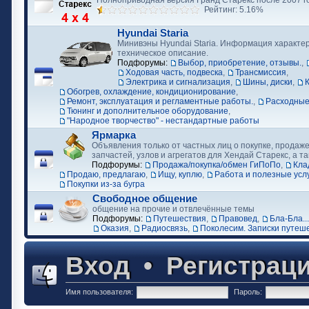
Полноприводная версия Гранд Старекс после 2007 г
Рейтинг: 5.16%
Hyundai Staria
Минивэны Hyundai Staria. Информация характер
техническое описание.
Подфорумы:
Выбор, приобретение, отзывы.
,
Ходовая часть, подвеска
,
Трансмиссия
,
Электрика и сигнализация
,
Шины, диски
,
Обогрев, охлаждение, кондиционирование
,
Ремонт, эксплуатация и регламентные работы.
,
Расходные
Тюнинг и дополнительное оборудование
,
"Народное творчество" - нестандартные работы
Ярмарка
Объявления только от частных лиц о покупке, продаже
запчастей, узлов и агрегатов для Хендай Старекс, а та
Подфорумы:
Продажа/покупка/обмен ГиПоПо
,
Кла
Продаю, предлагаю
,
Ищу, куплю
,
Работа и полезные усл
Покупки из-за бугра
Свободное общение
общение на прочие и отвлечённые темы
Подфорумы:
Путешествия
,
Правовед
,
Бла-Бла...
Оказия
,
Радиосвязь
,
Поколесим. Записки путеш
Вход
•
Регистрац
Имя пользователя:
Пароль: