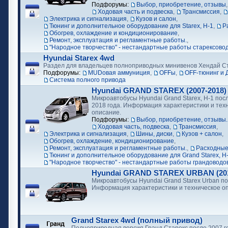
Подфорумы:
Выбор, приобретение, отзывы
Ходовая часть и подвеска
,
Трансмиссия
,
Электрика и сигнализация
,
Кузов и салон
,
Тюнинг и дополнительное оборудование для Starex, H-1
,
Р
Обогрев, охлаждение и кондиционирование
,
Ремонт, эксплуатация и регламентные работы.
,
"Народное творчество" - нестандартные работы старексово
Hyundai Starex 4wd
Раздел для владельцев полноприводных минивенов Хендай С
Подфорумы:
MUDовая аммуниция
,
OFFы
,
OFF-тюнинг и 
Cистема полного привода
Hyundai GRAND STAREX (2007-2018)
Микроавтобусы Hyundai Grand Starex, H-1 посл
2018 года. Информация характеристики и тех
описание.
Подфорумы:
Выбор, приобретение, отзывы.
Ходовая часть, подвеска
,
Трансмиссия
,
Электрика и сигнализация
,
Шины, диски
,
Кузов + салон
,
Обогрев, охлаждение, кондиционирование
,
Ремонт, эксплуатация и регламентные работы.
,
Расходные
Тюнинг и дополнительное оборудование для Grand Starex, H
"Народное творчество" - нестандартные работы грандоводо
Hyundai GRAND STAREX URBAN (2018
Микроавтобусы Hyundai Grand Starex Urban по
Информация характеристики и техническое о
Grand Starex 4wd (полный привод)