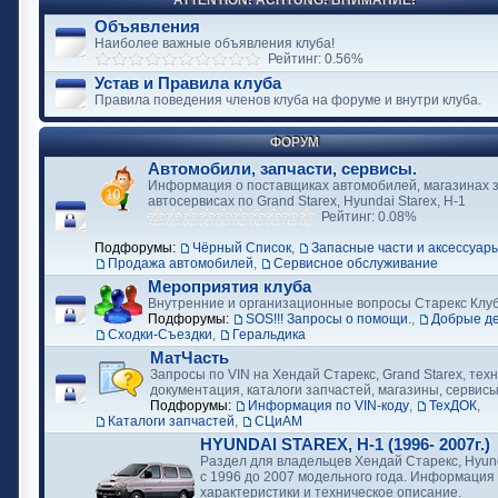
ATTENTION! ACHTUNG! ВНИМАНИЕ!
Объявления
Наиболее важные объявления клуба!
Рейтинг: 0.56%
Устав и Правила клуба
Правила поведения членов клуба на форуме и внутри клуба.
ФОРУМ
Автомобили, запчасти, сервисы.
Информация о поставщиках автомобилей, магазинах з
автосервисах по Grand Starex, Hyundai Starex, H-1
Рейтинг: 0.08%
Подфорумы:
Чёрный Список
,
Запасные части и аксессуар
Продажа автомобилей
,
Сервисное обслуживание
Мероприятия клуба
Внутренние и организационные вопросы Старекс Клу
Подфорумы:
SOS!!! Запросы о помощи.
,
Добрые д
Сходки-Съездки
,
Геральдика
МатЧасть
Запросы по VIN на Хендай Старекс, Grand Starex, тех
документация, каталоги запчастей, магазины, сервис
Подфорумы:
Информация по VIN-коду
,
ТехДОК
,
Каталоги запчастей
,
СЦиАМ
HYUNDAI STAREX, H-1 (1996- 2007г.)
Раздел для владельцев Хендай Старекс, Hyund
с 1996 до 2007 модельного года. Информация
характеристики и техническое описание.