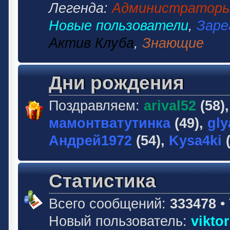
Легенда:
Администратор
Новые пользователи
,
Заре
Актив Клуба
,
Знающие
Дни рождения
Поздравляем:
arival52
(58)
мамонтватутинка
(49),
gly
Андрей1972
(54),
Kysa4ki
(
Статистика
Всего сообщений:
333478
•
Новый пользователь:
vikto