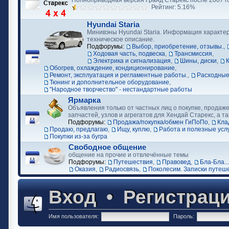
Полноприводная версия Гранд Старекс после 2007 г
Рейтинг: 5.16%
Hyundai Staria
Минивэны Hyundai Staria. Информация характер
техническое описание.
Подфорумы:
Выбор, приобретение, отзывы.
,
Ходовая часть, подвеска
,
Трансмиссия
,
Электрика и сигнализация
,
Шины, диски
,
Обогрев, охлаждение, кондиционирование
,
Ремонт, эксплуатация и регламентные работы.
,
Расходные
Тюнинг и дополнительное оборудование
,
"Народное творчество" - нестандартные работы
Ярмарка
Объявления только от частных лиц о покупке, продаже
запчастей, узлов и агрегатов для Хендай Старекс, а та
Подфорумы:
Продажа/покупка/обмен ГиПоПо
,
Кла
Продаю, предлагаю
,
Ищу, куплю
,
Работа и полезные усл
Покупки из-за бугра
Свободное общение
общение на прочие и отвлечённые темы
Подфорумы:
Путешествия
,
Правовед
,
Бла-Бла...
Оказия
,
Радиосвязь
,
Поколесим. Записки путеш
Вход
•
Регистрац
Имя пользователя:
Пароль: