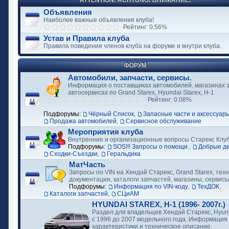
ATTENTION! ACHTUNG! ВНИМАНИЕ!
Объявления
Наиболее важные объявления клуба!
Рейтинг: 0.56%
Устав и Правила клуба
Правила поведения членов клуба на форуме и внутри клуба.
ФОРУМ
Автомобили, запчасти, сервисы.
Информация о поставщиках автомобилей, магазинах з
автосервисах по Grand Starex, Hyundai Starex, H-1
Рейтинг: 0.08%
Подфорумы:
Чёрный Список
,
Запасные части и аксессуар
Продажа автомобилей
,
Сервисное обслуживание
Мероприятия клуба
Внутренние и организационные вопросы Старекс Клу
Подфорумы:
SOS!!! Запросы о помощи.
,
Добрые д
Сходки-Съездки
,
Геральдика
МатЧасть
Запросы по VIN на Хендай Старекс, Grand Starex, тех
документация, каталоги запчастей, магазины, сервис
Подфорумы:
Информация по VIN-коду
,
ТехДОК
,
Каталоги запчастей
,
СЦиАМ
HYUNDAI STAREX, H-1 (1996- 2007г.)
Раздел для владельцев Хендай Старекс, Hyund
с 1996 до 2007 модельного года. Информация
характеристики и техническое описание.