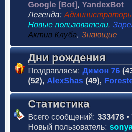
Google [Bot]
,
YandexBot
Легенда:
Администратор
Новые пользователи
,
Заре
Актив Клуба
,
Знающие
Дни рождения
Поздравляем:
Димон 76
(4
(52),
AlexShas
(49),
Forest
Статистика
Всего сообщений:
333478
•
Новый пользователь:
sonya