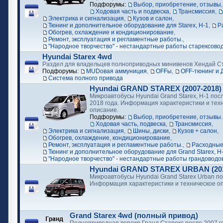
Подфорумы:
Выбор, приобретение, отзывы
Ходовая часть и подвеска
,
Трансмиссия
,
Электрика и сигнализация
,
Кузов и салон
,
Тюнинг и дополнительное оборудование для Starex, H-1
,
Р
Обогрев, охлаждение и кондиционирование
,
Ремонт, эксплуатация и регламентные работы.
,
"Народное творчество" - нестандартные работы старексово
Hyundai Starex 4wd
Раздел для владельцев полноприводных минивенов Хендай С
Подфорумы:
MUDовая аммуниция
,
OFFы
,
OFF-тюнинг и 
Cистема полного привода
Hyundai GRAND STAREX (2007-2018)
Микроавтобусы Hyundai Grand Starex, H-1 посл
2018 года. Информация характеристики и тех
описание.
Подфорумы:
Выбор, приобретение, отзывы.
Ходовая часть, подвеска
,
Трансмиссия
,
Электрика и сигнализация
,
Шины, диски
,
Кузов + салон
,
Обогрев, охлаждение, кондиционирование
,
Ремонт, эксплуатация и регламентные работы.
,
Расходные
Тюнинг и дополнительное оборудование для Grand Starex, H
"Народное творчество" - нестандартные работы грандоводо
Hyundai GRAND STAREX URBAN (2018
Микроавтобусы Hyundai Grand Starex Urban по
Информация характеристики и техническое о
Grand Starex 4wd (полный привод)