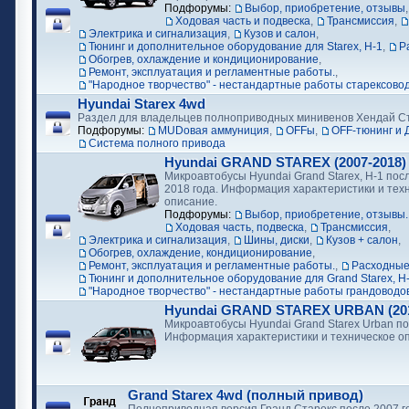
Подфорумы:
Выбор, приобретение, отзывы
Ходовая часть и подвеска
,
Трансмиссия
,
Электрика и сигнализация
,
Кузов и салон
,
Тюнинг и дополнительное оборудование для Starex, H-1
,
Р
Обогрев, охлаждение и кондиционирование
,
Ремонт, эксплуатация и регламентные работы.
,
"Народное творчество" - нестандартные работы старексово
Hyundai Starex 4wd
Раздел для владельцев полноприводных минивенов Хендай С
Подфорумы:
MUDовая аммуниция
,
OFFы
,
OFF-тюнинг и 
Cистема полного привода
Hyundai GRAND STAREX (2007-2018)
Микроавтобусы Hyundai Grand Starex, H-1 посл
2018 года. Информация характеристики и тех
описание.
Подфорумы:
Выбор, приобретение, отзывы.
Ходовая часть, подвеска
,
Трансмиссия
,
Электрика и сигнализация
,
Шины, диски
,
Кузов + салон
,
Обогрев, охлаждение, кондиционирование
,
Ремонт, эксплуатация и регламентные работы.
,
Расходные
Тюнинг и дополнительное оборудование для Grand Starex, H
"Народное творчество" - нестандартные работы грандоводо
Hyundai GRAND STAREX URBAN (2018
Микроавтобусы Hyundai Grand Starex Urban по
Информация характеристики и техническое о
Grand Starex 4wd (полный привод)