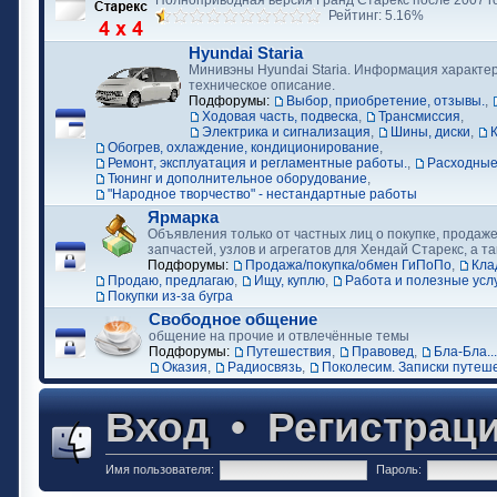
Полноприводная версия Гранд Старекс после 2007 г
Рейтинг: 5.16%
Hyundai Staria
Минивэны Hyundai Staria. Информация характер
техническое описание.
Подфорумы:
Выбор, приобретение, отзывы.
,
Ходовая часть, подвеска
,
Трансмиссия
,
Электрика и сигнализация
,
Шины, диски
,
Обогрев, охлаждение, кондиционирование
,
Ремонт, эксплуатация и регламентные работы.
,
Расходные
Тюнинг и дополнительное оборудование
,
"Народное творчество" - нестандартные работы
Ярмарка
Объявления только от частных лиц о покупке, продаже
запчастей, узлов и агрегатов для Хендай Старекс, а та
Подфорумы:
Продажа/покупка/обмен ГиПоПо
,
Кла
Продаю, предлагаю
,
Ищу, куплю
,
Работа и полезные усл
Покупки из-за бугра
Свободное общение
общение на прочие и отвлечённые темы
Подфорумы:
Путешествия
,
Правовед
,
Бла-Бла...
Оказия
,
Радиосвязь
,
Поколесим. Записки путеш
Вход
•
Регистрац
Имя пользователя:
Пароль: