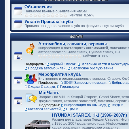
ATTENTION! ACHTUNG! ВНИМАНИЕ!
Объявления
Наиболее важные объявления клуба!
Рейтинг: 0.56%
Устав и Правила клуба
Правила поведения членов клуба на форуме и внутри клуба.
ФОРУМ
Автомобили, запчасти, сервисы.
Информация о поставщиках автомобилей, магазинах з
автосервисах по Grand Starex, Hyundai Starex, H-1
Рейтинг: 0.08%
Подфорумы:
Чёрный Список
,
Запасные части и аксессуар
Продажа автомобилей
,
Сервисное обслуживание
Мероприятия клуба
Внутренние и организационные вопросы Старекс Клу
Подфорумы:
SOS!!! Запросы о помощи.
,
Добрые д
Сходки-Съездки
,
Геральдика
МатЧасть
Запросы по VIN на Хендай Старекс, Grand Starex, тех
документация, каталоги запчастей, магазины, сервис
Подфорумы:
Информация по VIN-коду
,
ТехДОК
,
Каталоги запчастей
,
СЦиАМ
HYUNDAI STAREX, H-1 (1996- 2007г.)
Раздел для владельцев Хендай Старекс, Hyund
с 1996 до 2007 модельного года. Информация
характеристики и техническое описание.