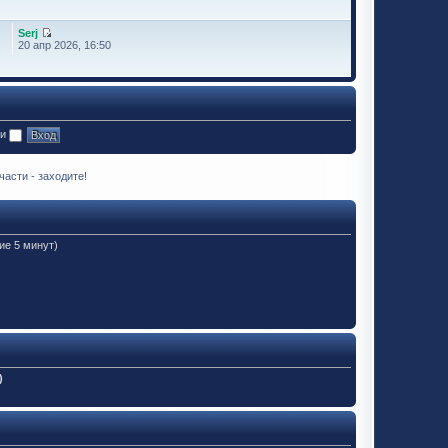
Serj
20 апр 2026, 16:50
ии
асти - заходите!
ие 5 минут)
)