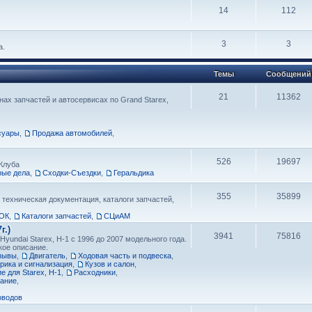
14
112
3
3
а.
Темы
Сообщений
21
11362
ах запчастей и автосервисах по Grand Starex,
суары
,
Продажа автомобилей
,
526
19697
Клуба
рые дела
,
Сходки-Съездки
,
Геральдика
355
35899
 техническая документация, каталоги запчастей,
ОК
,
Каталоги запчастей
,
СЦиАМ
г.)
3941
75816
yundai Starex, H-1 с 1996 до 2007 модельного года.
кое описание.
тзывы
,
Двигатель
,
Ходовая часть и подвеска
,
рика и сигнализация
,
Кузов и салон
,
 для Starex, H-1
,
Расходники
,
вание
,
оводов