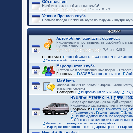
Объявления
Наиболее важные объявления клуба!
Рейтинг: 0.56%
Устав и Правила клуба
Правила поведения членов клуба на форуме и внутри клуб
ФОРУМ
Автомобили, запчасти, сервисы.
Информация о поставщиках автомобилей, магазин
Hyundai Starex, H-1
Рейтинг: 0.08%
Подфорумы:
Чёрный Список
,
Запасные части и аксес
Сервисное обслуживание
Мероприятия клуба
Внутренние и организационные вопросы Старекс 
Подфорумы:
SOS!!! Запросы о помощи.
,
Доб
МатЧасть
Запросы по VIN на Хендай Старекс, Grand Starex,
магазины, сервисы
Подфорумы:
Информация по VIN-коду
,
ТехД
HYUNDAI STAREX, H-1 (1996- 2007
Раздел для владельцев Хендай Старекс, H
Информация характеристики и техничес
Подфорумы:
Выбор, приобретение, о
Трансмиссия
,
Шины, диски
,
Элект
Тюнинг и дополнительное оборудование
Обогрев, охлаждение и кондициониро
Ремонт, эксплуатация и регламентные работы.
,
"Народное творчество" - нестандартные работы старекс
Hyundai Starex 4wd