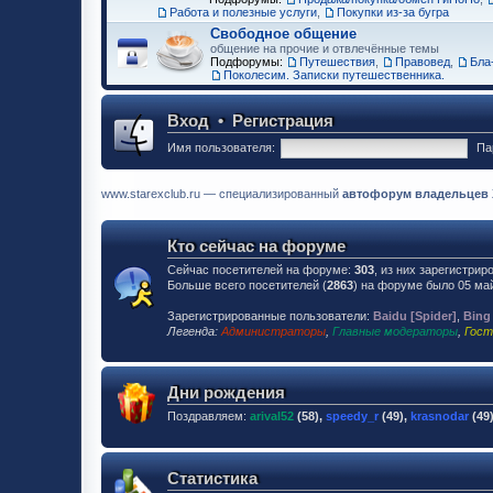
Работа и полезные услуги
,
Покупки из-за бугра
Свободное общение
общение на прочие и отвлечённые темы
Подфорумы:
Путешествия
,
Правовед
,
Бла-
Поколесим. Записки путешественника.
Вход
•
Регистрация
Имя пользователя:
Па
www.starexclub.ru — специализированный
автофорум владельцев Хю
Кто сейчас на форуме
Сейчас посетителей на форуме:
303
, из них зарегистрир
Больше всего посетителей (
2863
) на форуме было 05 май
Зарегистрированные пользователи:
Baidu [Spider]
,
Bing
Легенда:
Администраторы
,
Главные модераторы
,
Гост
Дни рождения
Поздравляем:
arival52
(58),
speedy_r
(49),
krasnodar
(49
Статистика