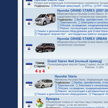
Раздел для владельцев полноприводных минивенов Хенда
Подфорумы:
MUDовая аммуниция
,
OFFы
,
OFF-тюни
Hyundai GRAND STAREX (2007-20
Микроавтобусы Hyundai Grand Starex, H-
характеристики и техническое описание.
Подфорумы:
Выбор, приобретение, от
Трансмиссия
,
Электрика и сигнализ
Обогрев, охлаждение, кондициониров
Ремонт, эксплуатация и регламентные
Тюнинг и дополнительное оборудование для Grand Starex
"Народное творчество" - нестандартные работы грандов
Hyundai GRAND STAREX URBAN (2
Микроавтобусы Hyundai Grand Starex Ur
техническое описание.
Grand Starex 4wd (полный привод)
Полноприводная версия Гранд Старекс после 200
Рейтинг: 5.16%
Hyundai Staria
Минивэны Hyundai Staria. Информация хар
Подфорумы:
Выбор, приобретение, отз
Трансмиссия
,
Электрика и сигнализац
Обогрев, охлаждение, кондиционирован
Ремонт, эксплуатация и регламентные р
Тюнинг и дополнительное оборудование
,
"Народное тв
Ярмарка
Объявления только от частных лиц о покупке, про
Хендай Старекс, а так же прочего.
Подфорумы:
Продажа/покупка/обмен ГиПоПо
,