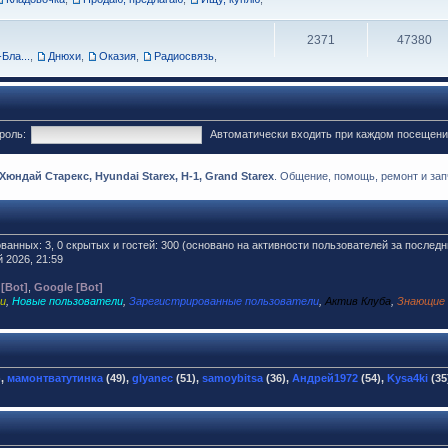
2371
47380
Бла...
,
Днюхи
,
Оказия
,
Радиосвязь
,
роль:
Автоматически входить при каждом посещен
ндай Старекс, Hyundai Starex, H-1, Grand Starex
. Общение, помощь, ремонт и запч
ованных: 3, 0 скрытых и гостей: 300 (основано на активности пользователей за последн
 2026, 21:59
 [Bot]
,
Google [Bot]
и
,
Новые пользователи
,
Зарегистрированные пользователи
,
Актив Клуба
,
Знающие
),
мамонтватутинка
(49),
glyanec
(51),
samoybitsa
(36),
Андрей1972
(54),
Kysa4ki
(35