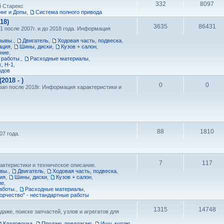
332
8097
й Старекс
нг и Допы
,
Cистема полного привода
18)
3635
86431
1 после 2007г. и до 2018 года. Информация
зывы.
,
Двигатель
,
Ходовая часть, подвеска
,
ация
,
Шины, диски
,
Кузов + салон
,
ание
,
 работы.
,
Расходные материалы
,
, H-1
,
одов
018 - )
0
0
ban после 2018г. Информация характеристики и
88
1810
7 года.
7
117
актеристики и техническое описание.
ывы.
,
Двигатель
,
Ходовая часть, подвеска
,
ия
,
Шины, диски
,
Кузов + салон
,
ие
,
аботы.
,
Расходные материалы
,
орчество" - нестандартные работы
1315
14748
даже, поиске запчастей, узлов и агрегатов для
Кладовочка
,
Продаю, предлагаю
,
Ищу, куплю
,