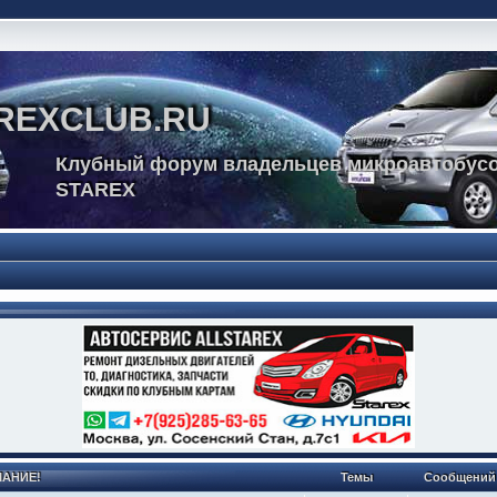
REXCLUB.RU
Клубный форум владельцев микроавтобусо
STAREX
МАНИЕ!
Темы
Сообщений