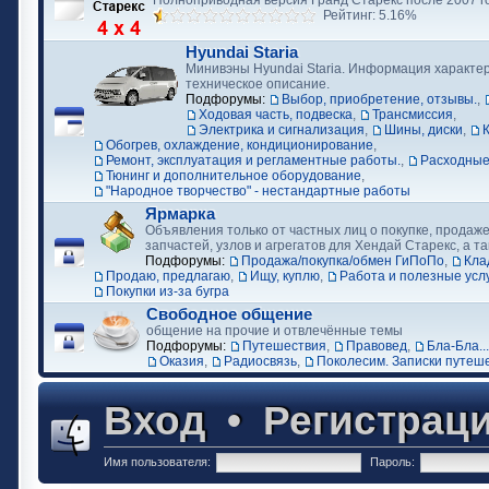
Полноприводная версия Гранд Старекс после 2007 г
Рейтинг: 5.16%
Hyundai Staria
Минивэны Hyundai Staria. Информация характер
техническое описание.
Подфорумы:
Выбор, приобретение, отзывы.
,
Ходовая часть, подвеска
,
Трансмиссия
,
Электрика и сигнализация
,
Шины, диски
,
Обогрев, охлаждение, кондиционирование
,
Ремонт, эксплуатация и регламентные работы.
,
Расходные
Тюнинг и дополнительное оборудование
,
"Народное творчество" - нестандартные работы
Ярмарка
Объявления только от частных лиц о покупке, продаже
запчастей, узлов и агрегатов для Хендай Старекс, а та
Подфорумы:
Продажа/покупка/обмен ГиПоПо
,
Кла
Продаю, предлагаю
,
Ищу, куплю
,
Работа и полезные усл
Покупки из-за бугра
Свободное общение
общение на прочие и отвлечённые темы
Подфорумы:
Путешествия
,
Правовед
,
Бла-Бла...
Оказия
,
Радиосвязь
,
Поколесим. Записки путеш
Вход
•
Регистрац
Имя пользователя:
Пароль: