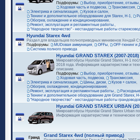
Подфорумы:
Выбор, приобретение, отзывы
Ходовая часть и подвеска
,
Трансмиссия
,
Электрика и сигнализация
,
Кузов и салон
,
Тюнинг и дополнительное оборудование для Starex, H-1
,
Р
Обогрев, охлаждение и кондиционирование
,
Ремонт, эксплуатация и регламентные работы.
,
"Народное творчество" - нестандартные работы старексово
Hyundai Starex 4wd
Раздел для владельцев полноприводных минивенов Хендай С
Подфорумы:
MUDовая аммуниция
,
OFFы
,
OFF-тюнинг и 
Cистема полного привода
Hyundai GRAND STAREX (2007-2018)
Микроавтобусы Hyundai Grand Starex, H-1 посл
2018 года. Информация характеристики и тех
описание.
Подфорумы:
Выбор, приобретение, отзывы.
Ходовая часть, подвеска
,
Трансмиссия
,
Электрика и сигнализация
,
Шины, диски
,
Кузов + салон
,
Обогрев, охлаждение, кондиционирование
,
Ремонт, эксплуатация и регламентные работы.
,
Расходные
Тюнинг и дополнительное оборудование для Grand Starex, H
"Народное творчество" - нестандартные работы грандоводо
Hyundai GRAND STAREX URBAN (2018
Микроавтобусы Hyundai Grand Starex Urban по
Информация характеристики и техническое о
Grand Starex 4wd (полный привод)