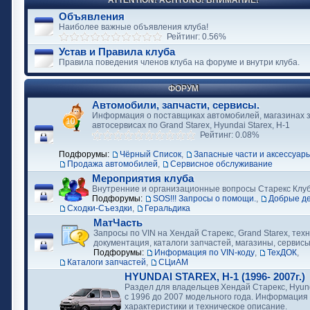
ATTENTION! ACHTUNG! ВНИМАНИЕ!
Объявления
Наиболее важные объявления клуба!
Рейтинг: 0.56%
Устав и Правила клуба
Правила поведения членов клуба на форуме и внутри клуба.
ФОРУМ
Автомобили, запчасти, сервисы.
Информация о поставщиках автомобилей, магазинах з
автосервисах по Grand Starex, Hyundai Starex, H-1
Рейтинг: 0.08%
Подфорумы:
Чёрный Список
,
Запасные части и аксессуар
Продажа автомобилей
,
Сервисное обслуживание
Мероприятия клуба
Внутренние и организационные вопросы Старекс Клу
Подфорумы:
SOS!!! Запросы о помощи.
,
Добрые д
Сходки-Съездки
,
Геральдика
МатЧасть
Запросы по VIN на Хендай Старекс, Grand Starex, тех
документация, каталоги запчастей, магазины, сервис
Подфорумы:
Информация по VIN-коду
,
ТехДОК
,
Каталоги запчастей
,
СЦиАМ
HYUNDAI STAREX, H-1 (1996- 2007г.)
Раздел для владельцев Хендай Старекс, Hyund
с 1996 до 2007 модельного года. Информация
характеристики и техническое описание.