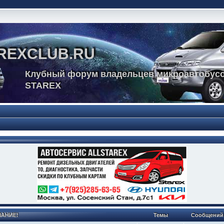
REXCLUB.RU
Клубный форум владельцев микроавтобусо
STAREX
МАНИЕ!
Темы
Сообщений