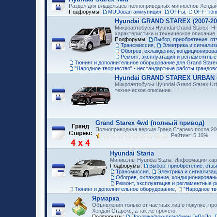
Раздел для владельцев полноприводных минивенов Хенда
Подфорумы:
MUDовая аммуниция
,
OFFы
,
OFF-тюни
Hyundai GRAND STAREX (2007-20
Микроавтобусы Hyundai Grand Starex, H-
характеристики и техническое описание.
Подфорумы:
Выбор, приобретение, от
Трансмиссия
,
Электрика и сигнализ
Обогрев, охлаждение, кондициониров
Ремонт, эксплуатация и регламентные
Тюнинг и дополнительное оборудование для Grand Starex
"Народное творчество" - нестандартные работы грандов
Hyundai GRAND STAREX URBAN (2
Микроавтобусы Hyundai Grand Starex Ur
техническое описание.
Grand Starex 4wd (полный привод)
Полноприводная версия Гранд Старекс после 200
Рейтинг: 5.16%
Hyundai Staria
Минивэны Hyundai Staria. Информация хар
Подфорумы:
Выбор, приобретение, отз
Трансмиссия
,
Электрика и сигнализац
Обогрев, охлаждение, кондиционирован
Ремонт, эксплуатация и регламентные р
Тюнинг и дополнительное оборудование
,
"Народное тв
Ярмарка
Объявления только от частных лиц о покупке, про
Хендай Старекс, а так же прочего.
Подфорумы:
Продажа/покупка/обмен ГиПоПо
,