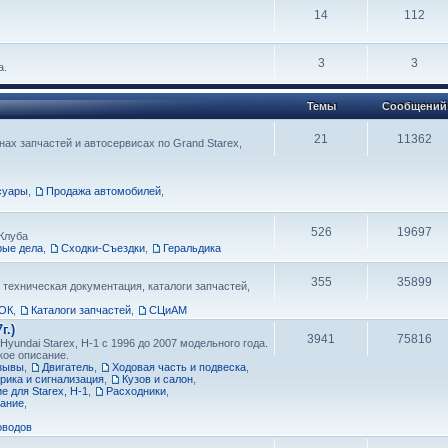
14
112
3
3
а.
Темы
Сообщений
21
11362
ах запчастей и автосервисах по Grand Starex,
суары
,
Продажа автомобилей
,
526
19697
Клуба
рые дела
,
Сходки-Съездки
,
Геральдика
355
35899
 техническая документация, каталоги запчастей,
ОК
,
Каталоги запчастей
,
СЦиАМ
г.)
3941
75816
yundai Starex, H-1 с 1996 до 2007 модельного года.
кое описание.
тзывы
,
Двигатель
,
Ходовая часть и подвеска
,
рика и сигнализация
,
Кузов и салон
,
 для Starex, H-1
,
Расходники
,
вание
,
оводов