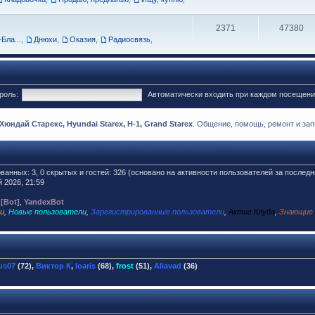
2371
47380
Бла...
,
Днюхи
,
Оказия
,
Радиосвязь
,
роль:
Автоматически входить при каждом посещен
ндай Старекс, Hyundai Starex, H-1, Grand Starex
. Общение, помощь, ремонт и запч
ованных: 3, 0 скрытых и гостей: 326 (основано на активности пользователей за последн
 2026, 21:59
 [Bot]
,
YandexBot
и
,
Новые пользователи
,
Зарегистрированные пользователи
,
Актив Клуба
,
Знающие
us07
(72),
Виктор К
,
loaris
(68),
frost
(51),
Aliavad
(36)