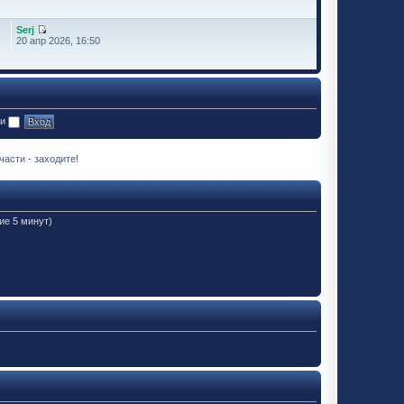
Serj
20 апр 2026, 16:50
ии
асти - заходите!
ие 5 минут)