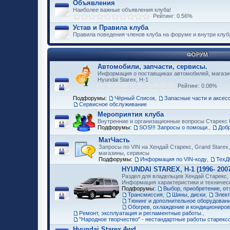
Объявления
Наиболее важные объявления клуба!
Рейтинг: 0.56%
Устав и Правила клуба
Правила поведения членов клуба на форуме и внутри клуб
ФОРУМ
Автомобили, запчасти, сервисы.
Информация о поставщиках автомобилей, магазин
Hyundai Starex, H-1
Рейтинг: 0.08%
Подфорумы:
Чёрный Список
,
Запасные части и аксес
Сервисное обслуживание
Мероприятия клуба
Внутренние и организационные вопросы Старекс 
Подфорумы:
SOS!!! Запросы о помощи.
,
Доб
МатЧасть
Запросы по VIN на Хендай Старекс, Grand Starex,
магазины, сервисы
Подфорумы:
Информация по VIN-коду
,
ТехД
HYUNDAI STAREX, H-1 (1996- 2007
Раздел для владельцев Хендай Старекс, H
Информация характеристики и техничес
Подфорумы:
Выбор, приобретение, о
Трансмиссия
,
Шины, диски
,
Элект
Тюнинг и дополнительное оборудование
Обогрев, охлаждение и кондициониро
Ремонт, эксплуатация и регламентные работы.
,
"Народное творчество" - нестандартные работы старекс
Hyundai Starex 4wd