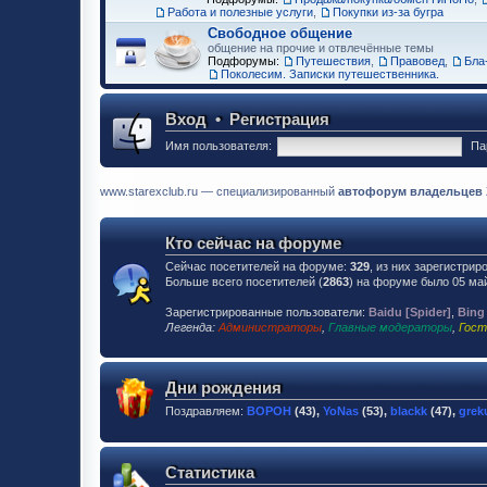
Работа и полезные услуги
,
Покупки из-за бугра
Свободное общение
общение на прочие и отвлечённые темы
Подфорумы:
Путешествия
,
Правовед
,
Бла-
Поколесим. Записки путешественника.
Вход
•
Регистрация
Имя пользователя:
Па
www.starexclub.ru — специализированный
автофорум владельцев Хю
Кто сейчас на форуме
Сейчас посетителей на форуме:
329
, из них зарегистрир
Больше всего посетителей (
2863
) на форуме было 05 май
Зарегистрированные пользователи:
Baidu [Spider]
,
Bing
Легенда:
Администраторы
,
Главные модераторы
,
Гост
Дни рождения
Поздравляем:
BOPOH
(43),
YoNas
(53),
blackk
(47),
grek
Статистика