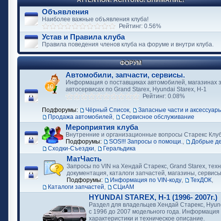
ATTENTION! ACHTUNG! ВНИМАНИЕ!
Объявления
Наиболее важные объявления клуба!
Рейтинг: 0.56%
Устав и Правила клуба
Правила поведения членов клуба на форуме и внутри клуба.
ФОРУМ
Автомобили, запчасти, сервисы.
Информация о поставщиках автомобилей, магазинах з
автосервисах по Grand Starex, Hyundai Starex, H-1
Рейтинг: 0.08%
Подфорумы:
Чёрный Список
,
Запасные части и аксессуар
Продажа автомобилей
,
Сервисное обслуживание
Мероприятия клуба
Внутренние и организационные вопросы Старекс Клу
Подфорумы:
SOS!!! Запросы о помощи.
,
Добрые д
Сходки-Съездки
,
Геральдика
МатЧасть
Запросы по VIN на Хендай Старекс, Grand Starex, тех
документация, каталоги запчастей, магазины, сервис
Подфорумы:
Информация по VIN-коду
,
ТехДОК
,
Каталоги запчастей
,
СЦиАМ
HYUNDAI STAREX, H-1 (1996- 2007г.)
Раздел для владельцев Хендай Старекс, Hyund
с 1996 до 2007 модельного года. Информация
характеристики и техническое описание.