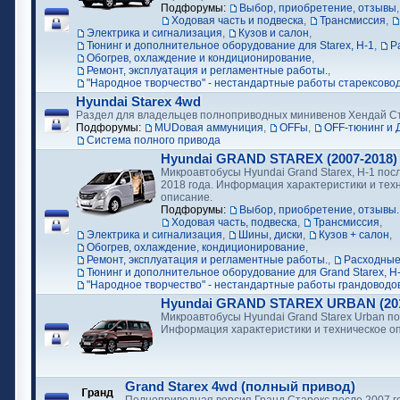
Подфорумы:
Выбор, приобретение, отзывы
Ходовая часть и подвеска
,
Трансмиссия
,
Электрика и сигнализация
,
Кузов и салон
,
Тюнинг и дополнительное оборудование для Starex, H-1
,
Р
Обогрев, охлаждение и кондиционирование
,
Ремонт, эксплуатация и регламентные работы.
,
"Народное творчество" - нестандартные работы старексово
Hyundai Starex 4wd
Раздел для владельцев полноприводных минивенов Хендай С
Подфорумы:
MUDовая аммуниция
,
OFFы
,
OFF-тюнинг и 
Cистема полного привода
Hyundai GRAND STAREX (2007-2018)
Микроавтобусы Hyundai Grand Starex, H-1 посл
2018 года. Информация характеристики и тех
описание.
Подфорумы:
Выбор, приобретение, отзывы.
Ходовая часть, подвеска
,
Трансмиссия
,
Электрика и сигнализация
,
Шины, диски
,
Кузов + салон
,
Обогрев, охлаждение, кондиционирование
,
Ремонт, эксплуатация и регламентные работы.
,
Расходные
Тюнинг и дополнительное оборудование для Grand Starex, H
"Народное творчество" - нестандартные работы грандоводо
Hyundai GRAND STAREX URBAN (2018
Микроавтобусы Hyundai Grand Starex Urban по
Информация характеристики и техническое о
Grand Starex 4wd (полный привод)