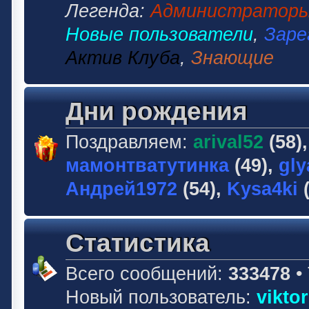
Легенда:
Администратор
Новые пользователи
,
Заре
Актив Клуба
,
Знающие
Дни рождения
Поздравляем:
arival52
(58)
мамонтватутинка
(49),
gly
Андрей1972
(54),
Kysa4ki
(
Статистика
Всего сообщений:
333478
•
Новый пользователь:
vikto