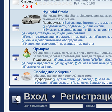
Полноприводная версия Гранд Старекс после 2007 г
Рейтинг: 5.16%
Hyundai Staria
Минивэны Hyundai Staria. Информация характер
техническое описание.
Подфорумы:
Выбор, приобретение, отзывы.
,
Ходовая часть, подвеска
,
Трансмиссия
,
Электрика и сигнализация
,
Шины, диски
,
Обогрев, охлаждение, кондиционирование
,
Ремонт, эксплуатация и регламентные работы.
,
Расходные
Тюнинг и дополнительное оборудование
,
"Народное творчество" - нестандартные работы
Ярмарка
Объявления только от частных лиц о покупке, продаже
запчастей, узлов и агрегатов для Хендай Старекс, а та
Подфорумы:
Продажа/покупка/обмен ГиПоПо
,
Кла
Продаю, предлагаю
,
Ищу, куплю
,
Работа и полезные усл
Покупки из-за бугра
Свободное общение
общение на прочие и отвлечённые темы
Подфорумы:
Путешествия
,
Правовед
,
Бла-Бла...
Оказия
,
Радиосвязь
,
Поколесим. Записки путеш
Вход
•
Регистрац
Имя пользователя:
Пароль: